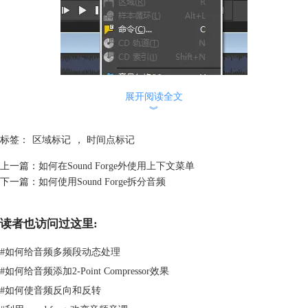
展开阅读全文
︾
标签：
区域标记
，
时间点标记
上一篇：
如何在Sound Forge外使用上下文菜单
图2：标记工具
下一篇：
如何使用Sound Forge拆分音频
如下图所示，用户每标记一个时间点，Sound Forge就会给予该标记点一
个数字编号。该数字编号仅作为初始标记使用，用户可以通过编辑区域列
表来对这些数字编号进行重命名。
读者也访问过这里:
#
如何给音频多频段动态处理
#
如何给音频添加2-Point Compressor效果
#
如何使音频反向和反转