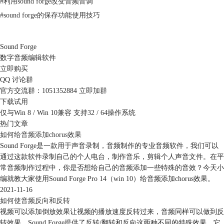
#
利用sound forge改变音频音调
#
sound forge的保存功能使用技巧
图3：插入标记
用户如果需要进行时间段标记的话，就需要用到“插入”中的“区域”功能。
Sound Forge
在应用该功能前，需在时间轴中选定一段音频，才能激活“区域”功能。
数字音频编辑软件
与时间点的标记相似，Sound Forge也会给每个区域指定一个数字编号。
立即购买
QQ 讨论群
官方交流群：1051352884
立即加群
下载试用
仅与Win 8 / Win 10兼容 支持32 / 64操作系统
热门文章
如何给音频添加chorus效果
Sound Forge是一款用于声音录制，音频制作的专业音频软件，我们可以
通过这款软件录制自己的个人电台，制作音乐，剪辑个人声音文件。在平
常音频制作过程中，你是否想给自己的音频添加一些特殊的音效？今天小
编就教大家使用Sound Forge Pro 14（win 10）给音频添加chorus效果。
2021-11-16
如何使音频反向和反转
图4：区域标记
视频可以添加倒放效果让视频的播放速度反转过来，音频同样可以做到反
第二、编辑区域标记
转效果。Sound Forge提供了反转/翻转和反向这两种不同的特殊效果，它