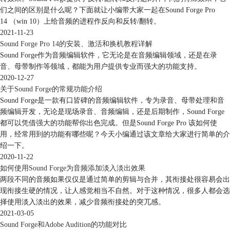
完成了时间点或时间段的标记后，右击这些标记点，并选择其中的“编
们之间的区别是什么呢？下面就让小编带大家一起在Sound Forge Pro
辑”功能，就能开启Sound Forge的区域列表。
14 （win 10）上给音频的进程作反向和反转/翻转。
2021-11-23
Sound Forge Pro 14的安装、激活和换机教程详解
Sound Forge作为音频编辑软件，它无论是在音频编辑领域，还是在录
音、母带制作等领域，都能为用户提供专业而强大的功能支持。
2020-12-27
关于Sound Forge的常规功能介绍
Sound Forge是一款有口皆碑的音频编辑软件，专为录音、母带处理和音
频编辑开发，无论是现场录音、音频编辑，还是后期制作，Sound Forge
都可以凭借强大的功能帮你出色完成。但是Sound Forge Pro 该如何使
用，经常用到的功能有哪些呢？今天小编通过该文章给大家进行简单的介
绍一下。
2020-11-22
如何使用Sound Forge为音频添加淡入淡出效果
图5：编辑区域标记
两段不同的音频如果仅仅是通过简单的剪辑与合并，其衔接处很容易会出
如下图所示，在区域列表中，大家可以看到每个标记点所对应的音频信
现衔接生硬的情况，让人感觉相当不自然。对于这种情况，很多人都会选
息。大家可以先双击区域列表中的“名称”对每个标记点进行重命名，方便
择使用淡入淡出的效果，减少音频衔接处的突兀感。
后续更好地区分不同的标记点。
2021-03-05
Sound Forge和Adobe Audition的功能对比