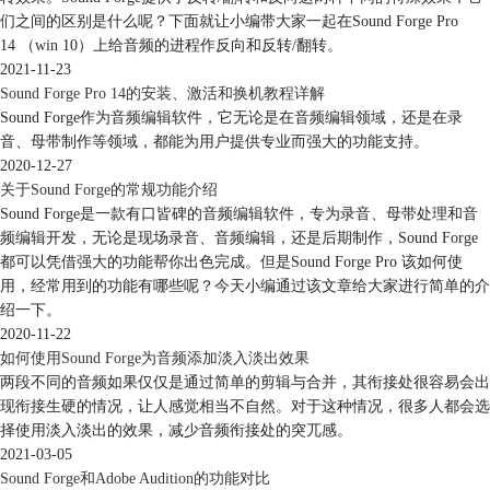
们之间的区别是什么呢？下面就让小编带大家一起在Sound Forge Pro
14 （win 10）上给音频的进程作反向和反转/翻转。
图5：转换完成提醒TXT文件
2021-11-23
Sound Forge Pro 14的安装、激活和换机教程详解
3.将峰值标准化至-0.3db
Sound Forge作为音频编辑软件，它无论是在音频编辑领域，还是在录
这个命令可以直接将音频的峰值标准化至-0.3db，这个命令多用于批量处
音、母带制作等领域，都能为用户提供专业而强大的功能支持。
理，这是标准化音频文件的快捷方法，标准化完成后会在原文件下出现新
2020-12-27
的编辑后文件。
关于Sound Forge的常规功能介绍
Sound Forge是一款有口皆碑的音频编辑软件，专为录音、母带处理和音
频编辑开发，无论是现场录音、音频编辑，还是后期制作，Sound Forge
都可以凭借强大的功能帮你出色完成。但是Sound Forge Pro 该如何使
用，经常用到的功能有哪些呢？今天小编通过该文章给大家进行简单的介
绍一下。
2020-11-22
图6：标准化峰值
如何使用Sound Forge为音频添加淡入淡出效果
如果您的Sound Forge设置的默认输出文件格式是WAV，那么无论被编辑
两段不同的音频如果仅仅是通过简单的剪辑与合并，其衔接处很容易会出
文件是什么格式，标准化后的文件格式都会变成WAV。
现衔接生硬的情况，让人感觉相当不自然。对于这种情况，很多人都会选
4.将开头和结尾修剪静音
择使用淡入淡出的效果，减少音频衔接处的突兀感。
这同样是一个快捷操作，使用方法同上，新的文件中会将开头和结尾处的
2021-03-05
Sound Forge和Adobe Audition的功能对比
静音部分修剪，用来缩短时长或减少空间浪费。