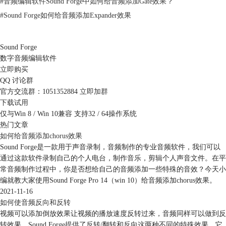
#
音频编辑软件Sound Forge中如何给音频添加Gate效果？
图3：转换文件格式
#
Sound Forge如何给音频添加Expander效果
从转换菜单中可以看出，Sound Forge支持转换的文件类型包括MP3、
WAV、FLAC等多种常见格式。
Sound Forge
在选择要转换的文件形式后，系统会要求打开Sound Forge，如果文件较
数字音频编辑软件
小，可能不会在窗口中转换进度条，转换完成后会关闭软件，将新文件默
立即购买
认保存在原文件之下，不会覆盖原文件。
QQ 讨论群
这是一个将WAV.格式转换为MP3格式后的文件。
官方交流群：1051352884
立即加群
下载试用
仅与Win 8 / Win 10兼容 支持32 / 64操作系统
热门文章
图4：转换完成后
如何给音频添加chorus效果
Sound Forge是一款用于声音录制，音频制作的专业音频软件，我们可以
如果您的操作对象是一个文件夹，在转换时如果有错误产生，会在该文件
通过这款软件录制自己的个人电台，制作音乐，剪辑个人声音文件。在平
夹内出现一个TXT格式的错误解释，顺利完成转换后也会出现一个TXT文
常音频制作过程中，你是否想给自己的音频添加一些特殊的音效？今天小
件解释。
编就教大家使用Sound Forge Pro 14（win 10）给音频添加chorus效果。
2021-11-16
如何使音频反向和反转
视频可以添加倒放效果让视频的播放速度反转过来，音频同样可以做到反
转效果。Sound Forge提供了反转/翻转和反向这两种不同的特殊效果，它