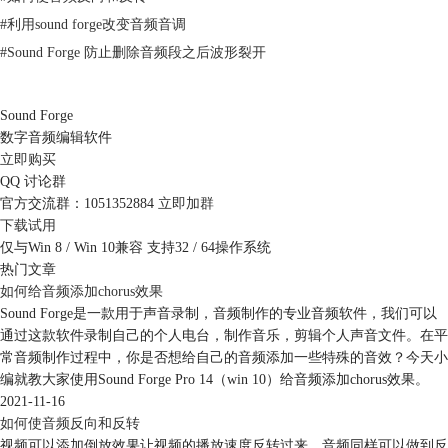
#
利用sound forge改变音频音调
#
Sound Forge 防止删除音频段之后波形裂开
Sound Forge
数字音频编辑软件
立即购买
QQ 讨论群
官方交流群：1051352884
立即加群
下载试用
仅与Win 8 / Win 10兼容 支持32 / 64操作系统
热门文章
如何给音频添加chorus效果
Sound Forge是一款用于声音录制，音频制作的专业音频软件，我们可以
通过这款软件录制自己的个人电台，制作音乐，剪辑个人声音文件。在平
常音频制作过程中，你是否想给自己的音频添加一些特殊的音效？今天小
编就教大家使用Sound Forge Pro 14（win 10）给音频添加chorus效果。
图2：激活峰值仪表V2
2021-11-16
如何使音频反向和反转
很多习惯老版的用户可能暂时不习惯新的峰值仪表V2的视图，此时大家
视频可以添加倒放效果让视频的播放速度反转过来，音频同样可以做到反
可以通过设置，将界面转化为旧版的峰值仪表。右键单击声道计量表视