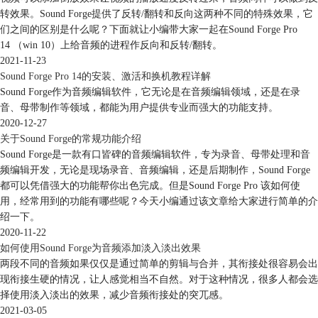
转效果。Sound Forge提供了反转/翻转和反向这两种不同的特殊效果，它
图，选择“显示峰值表“，即如图3红色箭头所示。选择后会发现有一半的
们之间的区别是什么呢？下面就让小编带大家一起在Sound Forge Pro
界面转化为了旧版的峰值仪表，此时再次右键单击，并取消选择原来
14 （win 10）上给音频的进程作反向和反转/翻转。
的”显示峰值仪表V2“，即图4所示，即可转化为旧版的峰值仪表。
2021-11-23
Sound Forge Pro 14的安装、激活和换机教程详解
Sound Forge作为音频编辑软件，它无论是在音频编辑领域，还是在录
音、母带制作等领域，都能为用户提供专业而强大的功能支持。
2020-12-27
关于Sound Forge的常规功能介绍
Sound Forge是一款有口皆碑的音频编辑软件，专为录音、母带处理和音
频编辑开发，无论是现场录音、音频编辑，还是后期制作，Sound Forge
都可以凭借强大的功能帮你出色完成。但是Sound Forge Pro 该如何使
用，经常用到的功能有哪些呢？今天小编通过该文章给大家进行简单的介
绍一下。
2020-11-22
如何使用Sound Forge为音频添加淡入淡出效果
两段不同的音频如果仅仅是通过简单的剪辑与合并，其衔接处很容易会出
现衔接生硬的情况，让人感觉相当不自然。对于这种情况，很多人都会选
择使用淡入淡出的效果，减少音频衔接处的突兀感。
2021-03-05