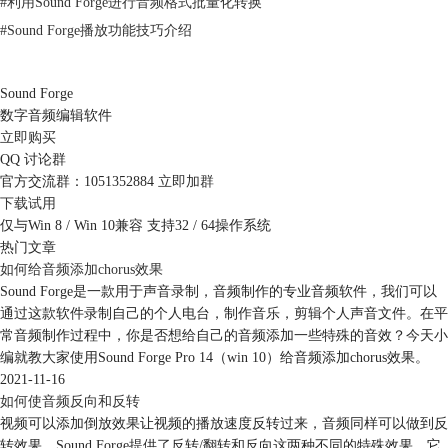
#
利用Sound Forge进行音频格式批量化转换
图2：首选项
#
Sound Forge播放功能技巧介绍
打开“首选项”功能面板后，可以看到其中包含了“音频”、“视频”、“标
签”等选项设置功能。而GUI配色调整需在“显示”功能面板进行调整。
Sound Forge
打开“显示”功能面板，其中包含了接口类型、颜色首选项、默认窗口高度
数字音频编辑软件
等显示调整。
立即购买
QQ 讨论群
官方交流群：1051352884
立即加群
下载试用
仅与Win 8 / Win 10兼容 支持32 / 64操作系统
热门文章
如何给音频添加chorus效果
Sound Forge是一款用于声音录制，音频制作的专业音频软件，我们可以
通过这款软件录制自己的个人电台，制作音乐，剪辑个人声音文件。在平
常音频制作过程中，你是否想给自己的音频添加一些特殊的音效？今天小
编就教大家使用Sound Forge Pro 14（win 10）给音频添加chorus效果。
2021-11-16
如何使音频反向和反转
视频可以添加倒放效果让视频的播放速度反转过来，音频同样可以做到反
转效果。Sound Forge提供了反转/翻转和反向这两种不同的特殊效果，它