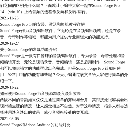
们之间的区别是什么呢？下面就让小编带大家一起在Sound Forge Pro
14 （win 10）上给音频的进程作反向和反转/翻转。
2021-11-23
Sound Forge Pro 14的安装、激活和换机教程详解
Sound Forge作为音频编辑软件，它无论是在音频编辑领域，还是在录
音、母带制作等领域，都能为用户提供专业而强大的功能支持。
2020-12-27
关于Sound Forge的常规功能介绍
Sound Forge是一款有口皆碑的音频编辑软件，专为录音、母带处理和音
频编辑开发，无论是现场录音、音频编辑，还是后期制作，Sound Forge
都可以凭借强大的功能帮你出色完成。但是Sound Forge Pro 该如何使
用，经常用到的功能有哪些呢？今天小编通过该文章给大家进行简单的介
图3：显示选项
绍一下。
第二、调整配色方案
2020-11-22
在“显示”调整的顶部，用户可调整接口类型的整体配色方案。Sound
如何使用Sound Forge为音频添加淡入淡出效果
两段不同的音频如果仅仅是通过简单的剪辑与合并，其衔接处很容易会出
Forge提供了黑暗、中等、轻度以及白色的配色方案，用户选取其中一种
现衔接生硬的情况，让人感觉相当不自然。对于这种情况，很多人都会选
配色方案，然后重启软件，即可完成配色方案的调整。
择使用淡入淡出的效果，减少音频衔接处的突兀感。
2021-03-05
Sound Forge和Adobe Audition的功能对比