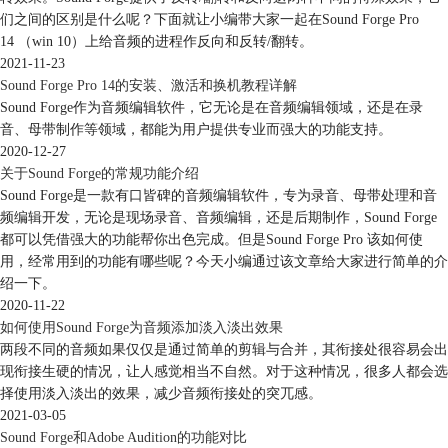
们之间的区别是什么呢？下面就让小编带大家一起在Sound Forge Pro
图3：转到功能面板
14 （win 10）上给音频的进程作反向和反转/翻转。
2021-11-23
在预设类型中，Sound Fogre提供了光标插入点、数据起点、交叉点等重
Sound Forge Pro 14的安装、激活和换机教程详解
要编辑点的位置预设。
Sound Forge作为音频编辑软件，它无论是在音频编辑领域，还是在录
音、母带制作等领域，都能为用户提供专业而强大的功能支持。
2020-12-27
关于Sound Forge的常规功能介绍
Sound Forge是一款有口皆碑的音频编辑软件，专为录音、母带处理和音
频编辑开发，无论是现场录音、音频编辑，还是后期制作，Sound Forge
都可以凭借强大的功能帮你出色完成。但是Sound Forge Pro 该如何使
用，经常用到的功能有哪些呢？今天小编通过该文章给大家进行简单的介
绍一下。
2020-11-22
图4：转到预设
如何使用Sound Forge为音频添加淡入淡出效果
两段不同的音频如果仅仅是通过简单的剪辑与合并，其衔接处很容易会出
另外，用户也可以在输入格式为“时间”的前提下，在时间位置输入框中，
现衔接生硬的情况，让人感觉相当不自然。对于这种情况，很多人都会选
输入准确的时间点进行编辑点的自定义定位。
择使用淡入淡出的效果，减少音频衔接处的突兀感。
2021-03-05
Sound Forge和Adobe Audition的功能对比