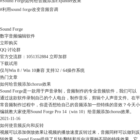
#
Sound Forge如何给音频添加Expander效果
#
利用sound forge改变音频音调
Sound Forge
数字音频编辑软件
立即购买
QQ 讨论群
官方交流群：1051352884
立即加群
下载试用
仅与Win 8 / Win 10兼容 支持32 / 64操作系统
图2：转到功能
热门文章
如图3所示，在Sound Forge“转到”功能面板中，大家可以使用预设或者自
如何给音频添加chorus效果
定义的方式设置音频编辑点。
Sound Forge是一款用于声音录制，音频制作的专业音频软件，我们可以
通过这款软件录制自己的个人电台，制作音乐，剪辑个人声音文件。在平
常音频制作过程中，你是否想给自己的音频添加一些特殊的音效？今天小
编就教大家使用Sound Forge Pro 14（win 10）给音频添加chorus效果。
2021-11-16
如何使音频反向和反转
视频可以添加倒放效果让视频的播放速度反转过来，音频同样可以做到反
转效果。Sound Forge提供了反转/翻转和反向这两种不同的特殊效果，它