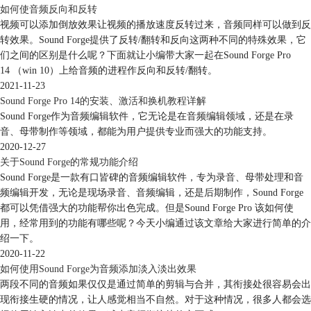
如何使音频反向和反转
视频可以添加倒放效果让视频的播放速度反转过来，音频同样可以做到反
转效果。Sound Forge提供了反转/翻转和反向这两种不同的特殊效果，它
们之间的区别是什么呢？下面就让小编带大家一起在Sound Forge Pro
图4：通道
14 （win 10）上给音频的进程作反向和反转/翻转。
2021-11-23
通道：“通道”也就是“通道数”，指的是声音的通道的数目。常有单声道和
Sound Forge Pro 14的安装、激活和换机教程详解
立体声之分，单声道的声音只能使用一个喇叭发声，有的也处理成两个喇
Sound Forge作为音频编辑软件，它无论是在音频编辑领域，还是在录
叭输出同一个声道的声音，立体声可以使两个喇叭都发声（一般左、右声
音、母带制作等领域，都能为用户提供专业而强大的功能支持。
道有分工），更能感受到空间效果。Sound Forge还为大家准备了更多声
2020-12-27
道，环绕音也能轻松实现。
关于Sound Forge的常规功能介绍
第三步：快速新建
Sound Forge是一款有口皆碑的音频编辑软件，专为录音、母带处理和音
频编辑开发，无论是现场录音、音频编辑，还是后期制作，Sound Forge
都可以凭借强大的功能帮你出色完成。但是Sound Forge Pro 该如何使
用，经常用到的功能有哪些呢？今天小编通过该文章给大家进行简单的介
绍一下。
2020-11-22
如何使用Sound Forge为音频添加淡入淡出效果
两段不同的音频如果仅仅是通过简单的剪辑与合并，其衔接处很容易会出
现衔接生硬的情况，让人感觉相当不自然。对于这种情况，很多人都会选