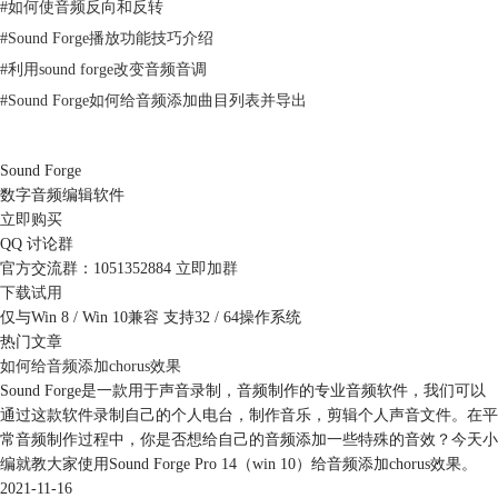
#
如何使音频反向和反转
#
Sound Forge播放功能技巧介绍
#
利用sound forge改变音频音调
#
Sound Forge如何给音频添加曲目列表并导出
Sound Forge
数字音频编辑软件
图3：位深
立即购买
QQ 讨论群
位深：“位深”也叫采样位深，可以理解为采集卡处理声音的解析度。这个
官方交流群：1051352884
立即加群
数值越大，解析度就越高，录制和回放的声音就越真实。
下载试用
一般来说，音频位深采用16位是常见的，但目前高质量的音频系统已经使
仅与Win 8 / Win 10兼容 支持32 / 64操作系统
用24-32bit的量化精度。而有些对音质要求较低的场合，比如网络电话，
热门文章
也可能使用8bit。所以，一般来说，大家制作音频，16bit已足够了。
如何给音频添加chorus效果
Sound Forge是一款用于声音录制，音频制作的专业音频软件，我们可以
通过这款软件录制自己的个人电台，制作音乐，剪辑个人声音文件。在平
常音频制作过程中，你是否想给自己的音频添加一些特殊的音效？今天小
编就教大家使用Sound Forge Pro 14（win 10）给音频添加chorus效果。
2021-11-16