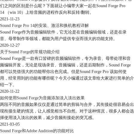
们之间的区别是什么呢？下面就让小编带大家一起在Sound Forge Pro
14 （win 10）上给音频的进程作反向和反转/翻转。
2021-11-23
Sound Forge Pro 14的安装、激活和换机教程详解
Sound Forge作为音频编辑软件，它无论是在音频编辑领域，还是在录
图4：低八度效果包络图
音、母带制作等领域，都能为用户提供专业而强大的功能支持。
2020-12-27
在调整包络线以前，请先在左侧纵坐标处确定半音的范围，拖动推子即可
关于Sound Forge的常规功能介绍
调整范围在整数间变化。
Sound Forge是一款有口皆碑的音频编辑软件，专为录音、母带处理和音
频编辑开发，无论是现场录音、音频编辑，还是后期制作，Sound Forge
都可以凭借强大的功能帮你出色完成。但是Sound Forge Pro 该如何使
用，经常用到的功能有哪些呢？今天小编通过该文章给大家进行简单的介
绍一下。
2020-11-22
如何使用Sound Forge为音频添加淡入淡出效果
两段不同的音频如果仅仅是通过简单的剪辑与合并，其衔接处很容易会出
现衔接生硬的情况，让人感觉相当不自然。对于这种情况，很多人都会选
择使用淡入淡出的效果，减少音频衔接处的突兀感。
2021-03-05
Sound Forge和Adobe Audition的功能对比