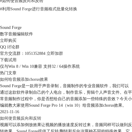
#
如何使音频反向和反转
#
利用Sound Forge进行音频格式批量化转换
Sound Forge
数字音频编辑软件
立即购买
图3：弯音预设
QQ 讨论群
官方交流群：1051352884
立即加群
2.包络线的调整
下载试用
在点击每种预设时都会在下方波形图上看到其对应的包络曲线，这条曲线
仅与Win 8 / Win 10兼容 支持32 / 64操作系统
就表示了音频的弯音路径。如果您需要自己制作或调整弯音效果，可以通
热门文章
过调整包络曲线来实现。
如何给音频添加chorus效果
Sound Forge是一款用于声音录制，音频制作的专业音频软件，我们可以
通过这款软件录制自己的个人电台，制作音乐，剪辑个人声音文件。在平
常音频制作过程中，你是否想给自己的音频添加一些特殊的音效？今天小
编就教大家使用Sound Forge Pro 14（win 10）给音频添加chorus效果。
2021-11-16
如何使音频反向和反转
视频可以添加倒放效果让视频的播放速度反转过来，音频同样可以做到反
转效果。Sound Forge提供了反转/翻转和反向这两种不同的特殊效果，它