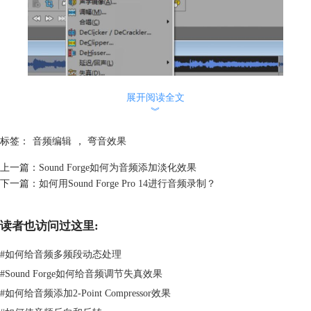
展开阅读全文
︾
标签：
音频编辑
，
弯音效果
上一篇：
Sound Forge如何为音频添加淡化效果
下一篇：
如何用Sound Forge Pro 14进行音频录制？
读者也访问过这里:
图2：弯音工具位置
#
如何给音频多频段动态处理
二、设置弯音参数
#
Sound Forge如何给音频调节失真效果
1.预设
软件为用户提供了一定的预设模式，点击“预设”右侧的下拉菜单即可看
#
如何给音频添加2-Point Compressor效果
到，这是几种常用情况，如果符合要求可以直接使用。