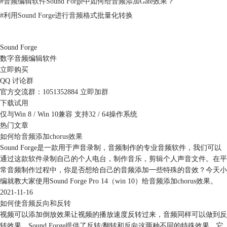
#
音频编辑软件Sound Forge中如何给音频添加Gate效果？
#
利用Sound Forge进行音频格式批量化转换
Sound Forge
数字音频编辑软件
立即购买
QQ 讨论群
官方交流群：1051352884
立即加群
下载试用
仅与Win 8 / Win 10兼容 支持32 / 64操作系统
热门文章
如何给音频添加chorus效果
Sound Forge是一款用于声音录制，音频制作的专业音频软件，我们可以
通过这款软件录制自己的个人电台，制作音乐，剪辑个人声音文件。在平
常音频制作过程中，你是否想给自己的音频添加一些特殊的音效？今天小
编就教大家使用Sound Forge Pro 14（win 10）给音频添加chorus效果。
图3：选择反转
2021-11-16
如何使音频反向和反转
图4即为反转后的活动数据窗口界面，单击图4红色箭头所示的播放键，即
视频可以添加倒放效果让视频的播放速度反转过来，音频同样可以做到反
可试听。当重复上一步操作，即重新选择反转后，音频又会恢复原样。
转效果。Sound Forge提供了反转/翻转和反向这两种不同的特殊效果，它