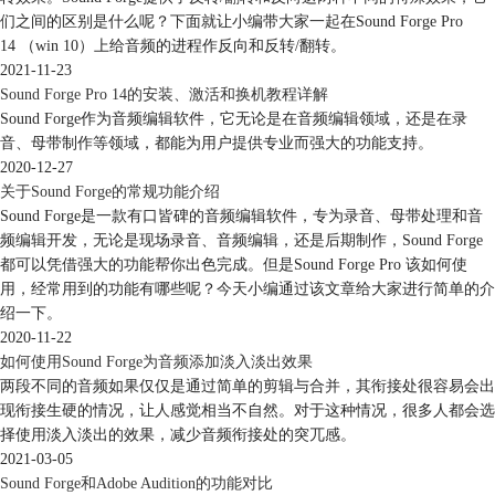
们之间的区别是什么呢？下面就让小编带大家一起在Sound Forge Pro
14 （win 10）上给音频的进程作反向和反转/翻转。
2021-11-23
Sound Forge Pro 14的安装、激活和换机教程详解
Sound Forge作为音频编辑软件，它无论是在音频编辑领域，还是在录
图4：反转后的活动数据窗口
音、母带制作等领域，都能为用户提供专业而强大的功能支持。
2020-12-27
以上就是在Sound Forge Pro 14中实现反转音频的全部操作。反转效果施
关于Sound Forge的常规功能介绍
加到单独音频上无法识别，但在进行合并音频后可以察觉。大家可以利用
Sound Forge是一款有口皆碑的音频编辑软件，专为录音、母带处理和音
反转音频在ACID项目中创建有趣的循环，例如后退吉他独奏。适当的反
频编辑开发，无论是现场录音、音频编辑，还是后期制作，Sound Forge
转可能会让普通的作品迸发出更多惊喜。
都可以凭借强大的功能帮你出色完成。但是Sound Forge Pro 该如何使
Sound Forge Pro 14作为一项功能强大且完备的音频编辑软件，不遗余力
用，经常用到的功能有哪些呢？今天小编通过该文章给大家进行简单的介
地为音乐人提供尽可能全面的帮助，掌握该软件的各项操作可以帮助大家
绍一下。
更加快捷的实现对目标音频的理想操作，关于Sound Forge Pro 14的更多
2020-11-22
使用技巧，大家可查看
Sound Forge教程
。
如何使用Sound Forge为音频添加淡入淡出效果
两段不同的音频如果仅仅是通过简单的剪辑与合并，其衔接处很容易会出
作者：九筒
现衔接生硬的情况，让人感觉相当不自然。对于这种情况，很多人都会选
择使用淡入淡出的效果，减少音频衔接处的突兀感。
2021-03-05
Sound Forge和Adobe Audition的功能对比