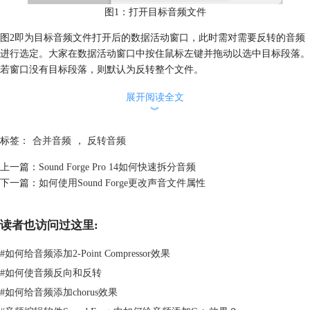
图1：打开目标音频文件
图2即为目标音频文件打开后的数据活动窗口，此时需对需要反转的音频
进行选定。大家在数据活动窗口中按住鼠标左键并拖动以选中目标段落。
若窗口没有目标段落，则默认为反转整个文件。
展开阅读全文
︾
标签：
合并音频
，
反转音频
上一篇：
Sound Forge Pro 14如何快速拆分音频
图2：在数据活动窗口中选择目标段落
下一篇：
如何使用Sound Forge更改声音文件属性
第二步：反转音频
选择好目标段落后，在菜单栏中选择进程，并在子菜单中选择反转，即如
读者也访问过这里:
图3箭头所示。选择该命令后，即可实现音频反转效果。
#
如何给音频添加2-Point Compressor效果
#
如何使音频反向和反转
#
如何给音频添加chorus效果