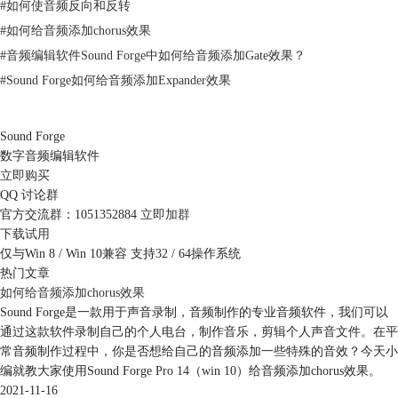
#
如何使音频反向和反转
文件夹，选择需要转换格式的文件并进行添加，添加好后即如图2中红色
方框所示。如果有错选的，可以选择箭头③的移除键进行删除。
#
如何给音频添加chorus效果
#
音频编辑软件Sound Forge中如何给音频添加Gate效果？
#
Sound Forge如何给音频添加Expander效果
Sound Forge
数字音频编辑软件
立即购买
QQ 讨论群
官方交流群：1051352884
立即加群
图2：添加文件
下载试用
仅与Win 8 / Win 10兼容 支持32 / 64操作系统
第二步：设置转换后参数
热门文章
如图3所示，将选项卡转到Save（保存），点击箭头②所示的添加保存选
如何给音频添加chorus效果
项，即可对于转换后的文件参数进行设置。
Sound Forge是一款用于声音录制，音频制作的专业音频软件，我们可以
通过这款软件录制自己的个人电台，制作音乐，剪辑个人声音文件。在平
常音频制作过程中，你是否想给自己的音频添加一些特殊的音效？今天小
编就教大家使用Sound Forge Pro 14（win 10）给音频添加chorus效果。
2021-11-16