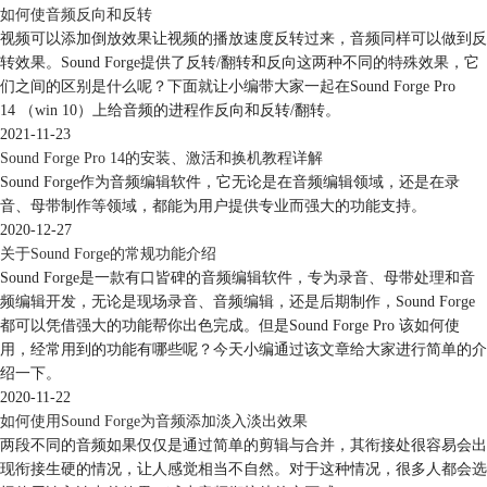
如何使音频反向和反转
视频可以添加倒放效果让视频的播放速度反转过来，音频同样可以做到反
转效果。Sound Forge提供了反转/翻转和反向这两种不同的特殊效果，它
们之间的区别是什么呢？下面就让小编带大家一起在Sound Forge Pro
14 （win 10）上给音频的进程作反向和反转/翻转。
2021-11-23
图3：添加保存选项
Sound Forge Pro 14的安装、激活和换机教程详解
点击后可以看到如图4所示，三个不同的方框对应不同种类的设置。
Sound Forge作为音频编辑软件，它无论是在音频编辑领域，还是在录
音、母带制作等领域，都能为用户提供专业而强大的功能支持。
方框①设置转换后的文件格式，即此次操作的主要目的，点击下拉三角可
2020-12-27
以看到有许多常用的音频文件格式，大家可以根据自己的需求进行选择。
关于Sound Forge的常规功能介绍
格式下方的Tamplate（模板）还可以对于音频文件进行进一步的设置，此
Sound Forge是一款有口皆碑的音频编辑软件，专为录音、母带处理和音
处不做赘述。
频编辑开发，无论是现场录音、音频编辑，还是后期制作，Sound Forge
方框②可以设置转换后的文件名，可以重新命名或者选择与源文件保持一
都可以凭借强大的功能帮你出色完成。但是Sound Forge Pro 该如何使
致。
用，经常用到的功能有哪些呢？今天小编通过该文章给大家进行简单的介
方框③可以设置保存路径，可以重新选择保存路径或者选择与源文件一
绍一下。
致。
2020-11-22
设置完成后点击确定。
如何使用Sound Forge为音频添加淡入淡出效果
两段不同的音频如果仅仅是通过简单的剪辑与合并，其衔接处很容易会出
现衔接生硬的情况，让人感觉相当不自然。对于这种情况，很多人都会选