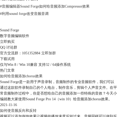
第二、调整预览方式
#
音频编辑器Sound Forge如何给音频添加Compressor效果
1.显示视频条
#
利用sound forge改变音频音调
用户可以选择显示或者隐藏视频条内容。如图4所示，右击编辑工具，可
以调整数据窗口的工具显示。取消“视频条”工具的勾选，即可隐藏视频条
内容。
Sound Forge
数字音频编辑软件
立即购买
QQ 讨论群
官方交流群：1051352884
立即加群
下载试用
仅与Win 8 / Win 10兼容 支持32 / 64操作系统
热门文章
如何给音频添加chorus效果
Sound Forge是一款用于声音录制，音频制作的专业音频软件，我们可以
通过这款软件录制自己的个人电台，制作音乐，剪辑个人声音文件。在平
图4：显示视频条
常音频制作过程中，你是否想给自己的音频添加一些特殊的音效？今天小
如图5所示，取消了“视频条”工具的勾选后，数据窗口中的视频条已被隐
编就教大家使用Sound Forge Pro 14（win 10）给音频添加chorus效果。
藏，版面显得更加简洁了。用户可以根据音频编辑的内容选择是否隐藏视
2021-11-16
频条。
如何使音频反向和反转
比如，当用户处理的音频片段与视频画面无关时，就可以隐藏视频条，减
视频可以添加倒放效果让视频的播放速度反转过来，音频同样可以做到反