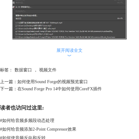
图2：打开视频
展开阅读全文
与音频文件的打开相似，视频文件会在新建的数据窗口中打开，同时在视
︾
频条中加载图像、在波形显示中加载音频数据。用户可以通过视频条预览
视频的内容，当音频播放的同时，视频条上的图像也会同步移动变化。
标签：
数据窗口
，
视频文件
上一篇：
如何使用Sound Forge的视频预览窗口
下一篇：
在Sound Forge Pro 14中如何使用CoreFX插件
读者也访问过这里:
#
如何给音频多频段动态处理
#
如何给音频添加2-Point Compressor效果
图3：载入数据窗口
#
如何使音频反向和反转