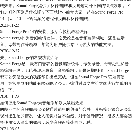
转效果。Sound Forge提供了反转/翻转和反向这两种不同的特殊效果，它
少软件加载的数据量，提高运行速度。但当用户需要根据画面内容编辑音
们之间的区别是什么呢？下面就让小编带大家一起在Sound Forge Pro
频时，显示视频条可帮助用户更好地保持画面与声音的同步。
14 （win 10）上给音频的进程作反向和反转/翻转。
2021-11-23
Sound Forge Pro 14的安装、激活和换机教程详解
Sound Forge作为音频编辑软件，它无论是在音频编辑领域，还是在录
音、母带制作等领域，都能为用户提供专业而强大的功能支持。
2020-12-27
关于Sound Forge的常规功能介绍
Sound Forge是一款有口皆碑的音频编辑软件，专为录音、母带处理和音
频编辑开发，无论是现场录音、音频编辑，还是后期制作，Sound Forge
图5：不显示视频条
都可以凭借强大的功能帮你出色完成。但是Sound Forge Pro 该如何使
2.动画预览
用，经常用到的功能有哪些呢？今天小编通过该文章给大家进行简单的介
在保持视频预览的情况下，用户可以选择视频预览的方式。如图6所示，
绍一下。
右击视频条，用户可以选择以动画或数字帧的方式预览视频，当然，也可
2020-11-22
以同时选择两种方式。
如何使用Sound Forge为音频添加淡入淡出效果
动画预览的方式，指的是在播放音频的同时，播放视频的动态画面。这种
两段不同的音频如果仅仅是通过简单的剪辑与合并，其衔接处很容易会出
方式占据的内存会比较高，因此会一定程度地影响音频的处理速度。
现衔接生硬的情况，让人感觉相当不自然。对于这种情况，很多人都会选
择使用淡入淡出的效果，减少音频衔接处的突兀感。
2021-03-05